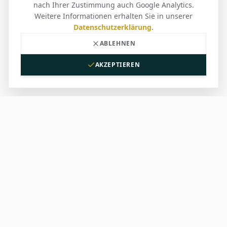
nach Ihrer Zustimmung auch Google Analytics.
Weitere Informationen erhalten Sie in unserer
Datenschutzerklärung
.
ABLEHNEN
AKZEPTIEREN
SV BLANKENLOCH
Seit 1911 die erste Adresse für Sport und
Gemeinschaft in Blankenloch. Wir vereinen
Tradition mit modernem Sportanspruch.